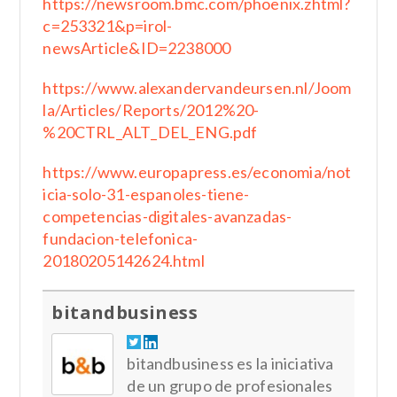
https://newsroom.bmc.com/phoenix.zhtml?
c=253321&p=irol-
newsArticle&ID=2238000
https://www.alexandervandeursen.nl/Joom
la/Articles/Reports/2012%20-
%20CTRL_ALT_DEL_ENG.pdf
https://www.europapress.es/economia/not
icia-solo-31-espanoles-tiene-
competencias-digitales-avanzadas-
fundacion-telefonica-
20180205142624.html
bitandbusiness
bitandbusiness es la iniciativa
de un grupo de profesionales