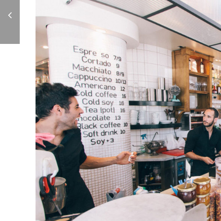
El formato
publicitario de
'Addressable TV' por
fin llega a España.