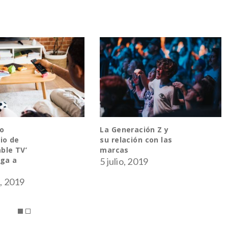
ación Z y
Las ventajas para
ón con las
las compañías de
trabajar en la
nube
2019
12 febrero, 2019