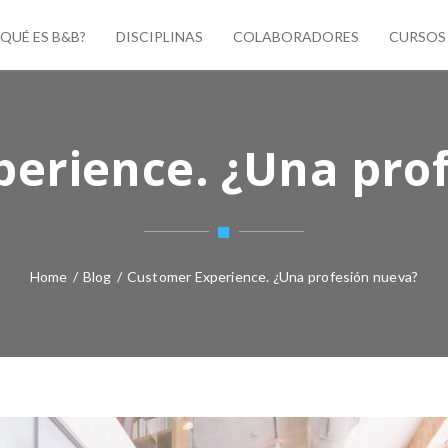
¿QUÉ ES B&B?
DISCIPLINAS
COLABORADORES
CURSOS
erience. ¿Una pro
Home
/
Blog
/
Customer Experience. ¿Una profesión nueva?