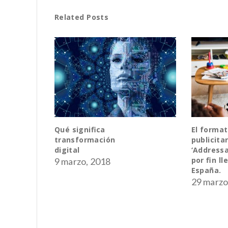
Related Posts
El formato
La Gener
publicitario de
su relaci
‘Addressable TV’
marcas
por fin llega a
5 julio, 
España.
29 marzo, 2019