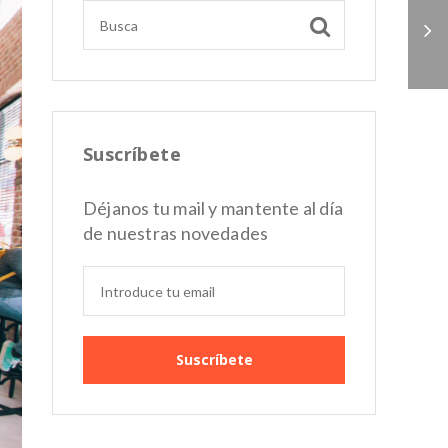
Employee Advocacy:
tus empleados, tus
mejores
embajadores de
marca
Suscríbete
Déjanos tu mail y mantente al día
de nuestras novedades